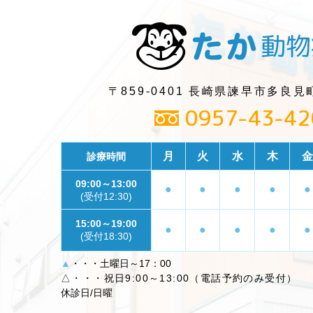
〒859-0401
長崎県諫早市多良見町
0957
-
43
-
42
月
火
水
木
金
診療時間
09:00～13:00
●
●
●
●
●
(受付12:30)
15:00～19:00
●
●
●
●
●
(受付18:30)
▲
・・・土曜日～17：00
△・・・祝日9:00～13:00（電話予約のみ受付）
休診日/日曜