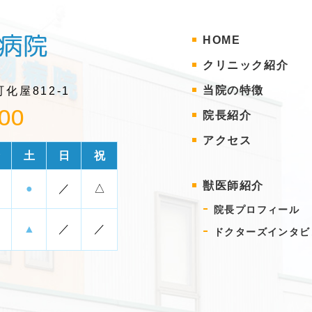
HOME
クリニック紹介
当院の特徴
化屋812-1
00
院長紹介
アクセス
土
日
祝
獣医師紹介
●
／
△
院長プロフィー
▲
／
／
ドクターズインタ